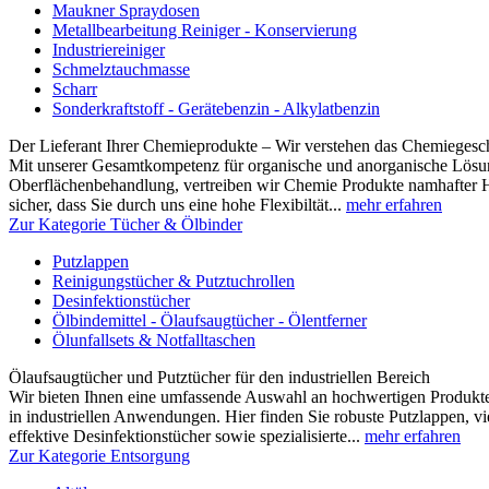
Maukner Spraydosen
Metallbearbeitung Reiniger - Konservierung
Industriereiniger
Schmelztauchmasse
Scharr
Sonderkraftstoff - Gerätebenzin - Alkylatbenzin
Der Lieferant Ihrer Chemieprodukte – Wir verstehen das Chemiegesc
Mit unserer Gesamtkompetenz für organische und anorganische Lösun
Oberflächenbehandlung, vertreiben wir Chemie Produkte namhafter Hers
sicher, dass Sie durch uns eine hohe Flexibiltät...
mehr erfahren
Zur Kategorie Tücher & Ölbinder
Putzlappen
Reinigungstücher & Putztuchrollen
Desinfektionstücher
Ölbindemittel - Ölaufsaugtücher - Ölentferner
Ölunfallsets & Notfalltaschen
Ölaufsaugtücher und Putztücher für den industriellen Bereich
Wir bieten Ihnen eine umfassende Auswahl an hochwertigen Produk
in industriellen Anwendungen. Hier finden Sie robuste Putzlappen, vi
effektive Desinfektionstücher sowie spezialisierte...
mehr erfahren
Zur Kategorie Entsorgung