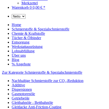
Merkzettel
Warenkorb
0
0,00 € *
Home
Schmierstoffe & Spezialschmierstoffe
Chemie & Kraftstoffe
Tücher & Ölbinder
Entsorgung
Werkstattausrüstung
Lohnabfüllung
Über uns
Blog
% Angebote
Zur Kategorie Schmierstoffe & Spezialschmierstoffe
Nachhaltige Schmierstoffe zur CO₂-Reduktion
Additive
Dispersionen
Gasmotorenöle
Getriebeöle
Gleitbahnöle - Bettbahnöle
Gleitlacke Anti-Friction-Coating