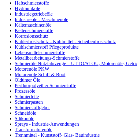
Haftschmierstoffe
Hydrauliköle
Industriegetriebeöle
Industrieöle - Maschinenöle
Kältemaschinenöle
Kettenschmierstoffe
Korrosionsschutz
Kühlerfrostschutz - Kühlmittel - Scheibenfrostschutz
Kühlschmierstoff Pflegeprodukte
Lebensmittelschmierstoffe
Metallbearbeitungs-Schmierstoffe
Schmieröle Nutzfahrzeuge – UTTO/STOU, Motorenöle, Getri
Motorenöle PKW
Motorenöle Schiff & Boot
Oldtimer Öle
Perfluorpolyether Schmierstoffe
Prozessöle
Schmierfette
Schmierpasten
Schmierstoffgeber
Schneidöle
Silikonöle
Sprays - Industrie-Anwendungen
Transformatorenöle
Trennmittel - Kunststoff- Glas- Bauindustrie