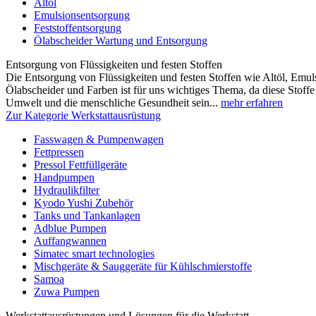
Altöl
Emulsionsentsorgung
Feststoffentsorgung
Ölabscheider Wartung und Entsorgung
Entsorgung von Flüssigkeiten und festen Stoffen
Die Entsorgung von Flüssigkeiten und festen Stoffen wie Altöl, Emulsi
Ölabscheider und Farben ist für uns wichtiges Thema, da diese Stoffe 
Umwelt und die menschliche Gesundheit sein...
mehr erfahren
Zur Kategorie Werkstattausrüstung
Fasswagen & Pumpenwagen
Fettpressen
Pressol Fettfüllgeräte
Handpumpen
Hydraulikfilter
Kyodo Yushi Zubehör
Tanks und Tankanlagen
Adblue Pumpen
Auffangwannen
Simatec smart technologies
Mischgeräte & Sauggeräte für Kühlschmierstoffe
Samoa
Zuwa Pumpen
Werkstattausrüstungen und Lösungen für die Werkstatt