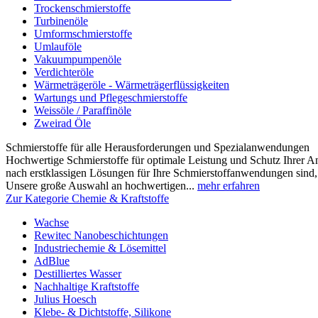
Trockenschmierstoffe
Turbinenöle
Umformschmierstoffe
Umlauföle
Vakuumpumpenöle
Verdichteröle
Wärmeträgeröle - Wärmeträgerflüssigkeiten
Wartungs und Pflegeschmierstoffe
Weissöle / Paraffinöle
Zweirad Öle
Schmierstoffe für alle Herausforderungen und Spezialanwendungen
Hochwertige Schmierstoffe für optimale Leistung und Schutz Ihrer 
nach erstklassigen Lösungen für Ihre Schmierstoffanwendungen sind, s
Unsere große Auswahl an hochwertigen...
mehr erfahren
Zur Kategorie Chemie & Kraftstoffe
Wachse
Rewitec Nanobeschichtungen
Industriechemie & Lösemittel
AdBlue
Destilliertes Wasser
Nachhaltige Kraftstoffe
Julius Hoesch
Klebe- & Dichtstoffe, Silikone