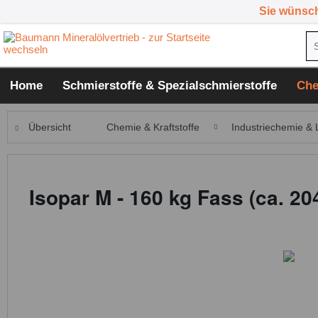
Sie wünsc
Home
Schmierstoffe & Spezialschmierstoffe
Che
Übersicht
Chemie & Kraftstoffe
Industriechemie & 
Isopar M - 160 kg Fass (ca. 204