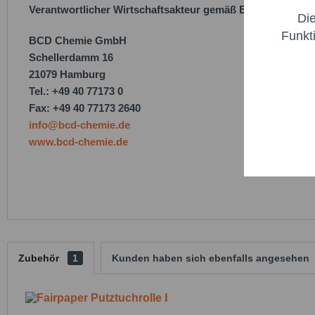
Verantwortlicher Wirtschaftsakteur gemäß EU-Verordnung
Di
Marketi
Funkt
BCD Chemie GmbH
Schellerdamm 16
Trackin
21079 Hamburg
Tel.: +49 40 77173 0
Fax: +49 40 77173 2640
Persona
info@bcd-chemie.de
www.bcd-chemie.de
Service
Zubehör
1
Kunden haben sich ebenfalls angesehen