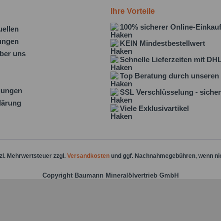
Ihre Vorteile
100% sicherer Online-Einkau
uellen
lungen
KEIN Mindestbestellwert
ber uns
Schnelle Lieferzeiten mit DH
Top Beratung durch unseren 
gungen
SSL Verschlüsselung - sicher
lärung
Viele Exklusivartikel
tzl. Mehrwertsteuer zzgl.
Versandkosten
und ggf. Nachnahmegebühren, wenn ni
Copyright Baumann Mineralölvertrieb GmbH