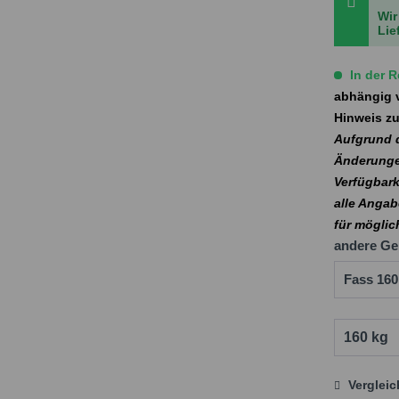
Wir
Lie
In der R
abhängig v
Hinweis zu
Aufgrund d
Änderunge
Verfügbark
alle Angab
für mögli
andere Ge
Verglei
Preis