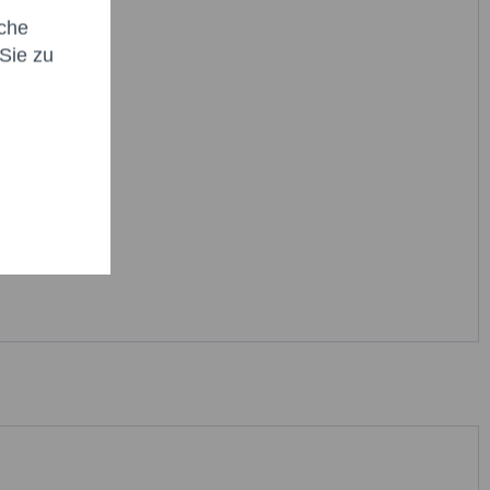
icht senden
che
Sie zu