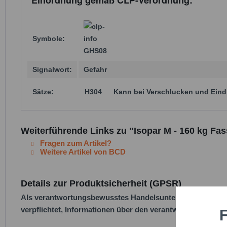
Einordnung gemäß CLP-Verordnung:
Symbole:
GHS08
Signalwort:
Gefahr
Sätze:
H304
Kann bei Verschlucken und Eindr
Weiterführende Links zu "Isopar M - 160 kg Fass
Fragen zum Artikel?
Weitere Artikel von BCD
Details zur Produktsicherheit (GPSR)
Als verantwortungsbewusstes Handelsunternehmen legen w
verpflichtet, Informationen über den verantwortlichen Wirt
F
Funktio