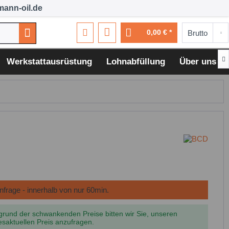
ann-oil.de
0,00 € *

Werkstattausrüstung
Lohnabfüllung
Über uns
grund der schwankenden Preise bitten wir Sie, unseren
esaktuellen Preis anzufragen.