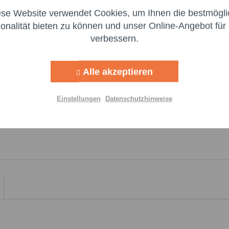
:
Nachr
ese Website verwendet Cookies, um Ihnen die bestmögli
Aktiv
ng
ionalität bieten zu können und unser Online-Angebot für 
verbessern.
Aktiv
g
Alle akzeptieren
Aktiv
lisierung
Einstellungen
Datenschutzhinweise
Aktiv
Einstellungen speichern