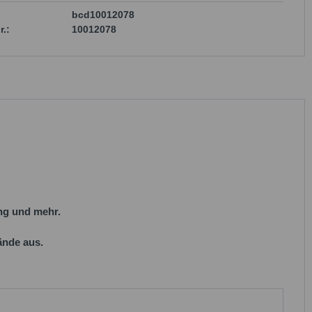
bcd10012078
r.:
10012078
ng
und mehr.
ände aus.