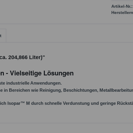
Artikel-Nr.:
Herstellern
t
a. 204,866 Liter)"
n - Vielseitige Lösungen
hste industrielle Anwendungen.
e in Bereichen wie
Reinigung
,
Beschichtungen
,
Metallbearbeitu
sich Isopar™ M durch schnelle Verdunstung und geringe Rückst