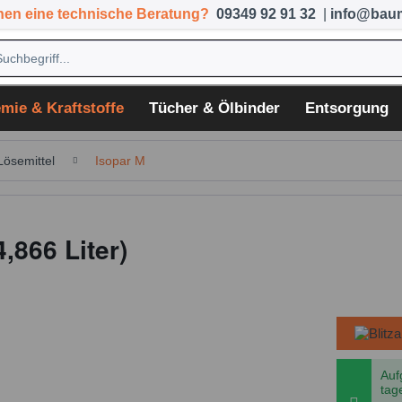
hen eine technische Beratung?
09349 92 91 32
|
info@baum
mie & Kraftstoffe
Tücher & Ölbinder
Entsorgung
Lösemittel
Isopar M
,866 Liter)
Auf
tag