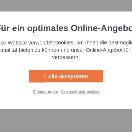
ür ein optimales Online-Angeb
Aktiv
nale
ese Website verwendet Cookies, um Ihnen die bestmögli
Aktiv
ng
ionalität bieten zu können und unser Online-Angebot für 
verbessern.
Aktiv
g
Alle akzeptieren
Aktiv
lisierung
Ich 
Einstellungen
Datenschutzhinweise
genomm
Aktiv
Felder m
Nachr
Einstellungen speichern