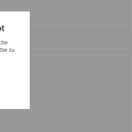
ot
che
Sie zu
habe die
Datenschutzbestimmung
zur Kenntnis
en.*
it * sind Pflichtfelder.
icht senden