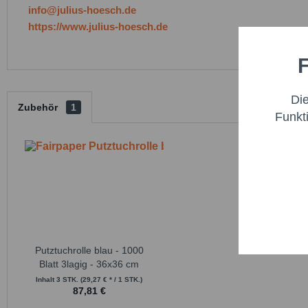
info@julius-hoesch.de
https://www.julius-hoesch.de
F
Funktio
Di
Marketi
Zubehör
1
Funkt
Trackin
Persona
Service
Putztuchrolle blau - 1000
Blatt 3lagig - 36x36 cm
Inhalt
3 STK.
(29,27 € * / 1 STK.)
87,81 €