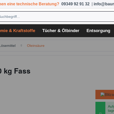
hen eine technische Beratung?
09349 92 91 32
|
info@baum
mie & Kraftstoffe
Tücher & Ölbinder
Entsorgung
Lösemittel
Oleinsäure
0 kg Fass
Auf
tag