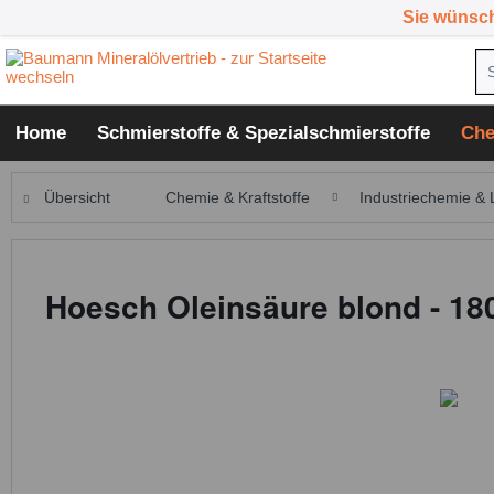
Sie wünsc
Home
Schmierstoffe & Spezialschmierstoffe
Che
Übersicht
Chemie & Kraftstoffe
Industriechemie & 
Hoesch Oleinsäure blond - 18