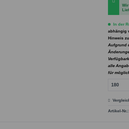
Wir
Lie
In der R
abhängig v
Hinweis zu
Aufgrund d
Änderunge
Verfügbark
alle Angab
für mögli
Verglei
Preis
Artikel-Nr.: