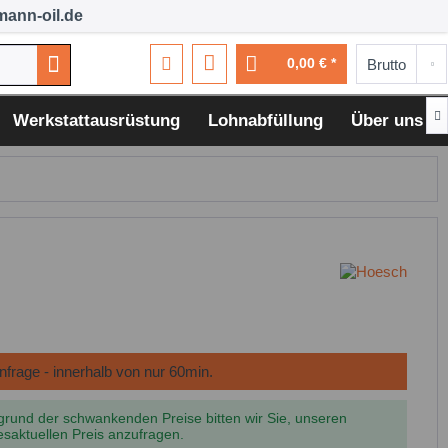
ann-oil.de
0,00 € *

Werkstattausrüstung
Lohnabfüllung
Über uns
grund der schwankenden Preise bitten wir Sie, unseren
esaktuellen Preis anzufragen.