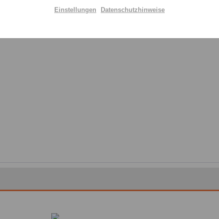
Einstellungen
Datenschutzhinweise
Aktiv
Ich 
genomm
Einstellungen speichern
Felder m
Nachr