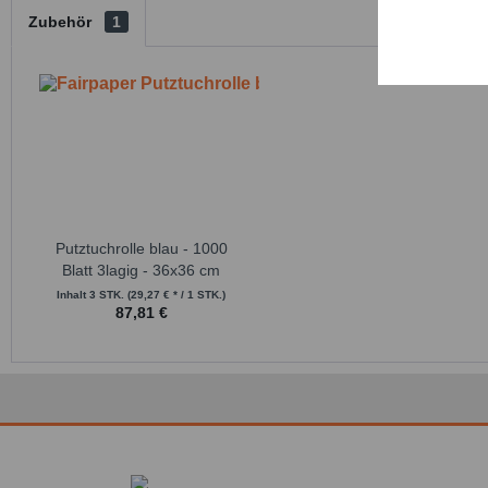
Zubehör
1
Service
Putztuchrolle blau - 1000
Blatt 3lagig - 36x36 cm
Inhalt
3 STK.
(29,27 € * / 1 STK.)
87,81 €