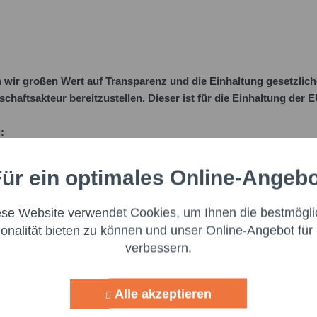
ir großen Wert auf Transparenz und die Einhaltung gesetzlic
schaftsakteur bereitzustellen. Dieser ist für die Einhaltung der
:
ür ein optimales Online-Angeb
Aktiv
nale
ese Website verwendet Cookies, um Ihnen die bestmögli
Aktiv
ng
ionalität bieten zu können und unser Online-Angebot für 
verbessern.
Aktiv
g
Alle akzeptieren
Aktiv
lisierung