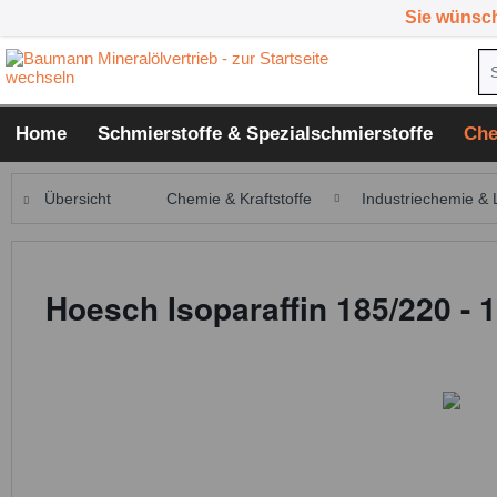
Sie wünsc
Home
Schmierstoffe & Spezialschmierstoffe
Che
Übersicht
Chemie & Kraftstoffe
Industriechemie & 
Hoesch Isoparaffin 185/220 - 