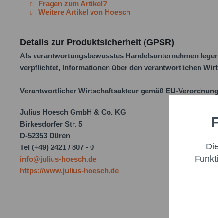
Fragen zum Artikel?
Weitere Artikel von Hoesch
Details zur Produktsicherheit (GPSR)
Als verantwortungsbewusstes Handelsunternehmen legen w
verpflichtet, Informationen über den verantwortlichen Wirt
Verantwortlicher Wirtschaftsakteur gemäß EU-Verordnung
Julius Hoesch GmbH & Co. KG
F
Funktio
Birkesdorfer Str. 5
D-52353 Düren
Di
Tel (+49) 2421 / 807 - 0
Marketi
Funkt
info@julius-hoesch.de
https://www.julius-hoesch.de
Trackin
Persona