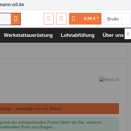
ann-oil.de
0,00 € *

Werkstattausrüstung
Lohnabfüllung
Über uns
grund der schwankenden Preise bitten wir Sie, unseren
esaktuellen Preis anzufragen.