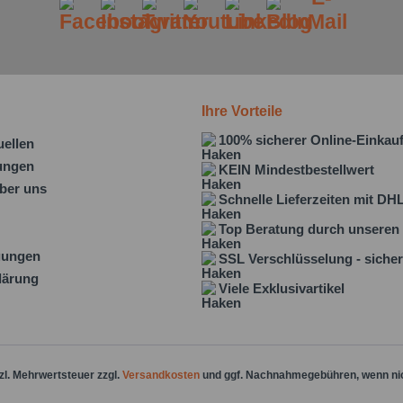
Ihre Vorteile
100% sicherer Online-Einkau
uellen
lungen
KEIN Mindestbestellwert
ber uns
Schnelle Lieferzeiten mit DH
Top Beratung durch unseren 
gungen
SSL Verschlüsselung - sicher
lärung
Viele Exklusivartikel
tzl. Mehrwertsteuer zzgl.
Versandkosten
und ggf. Nachnahmegebühren, wenn ni