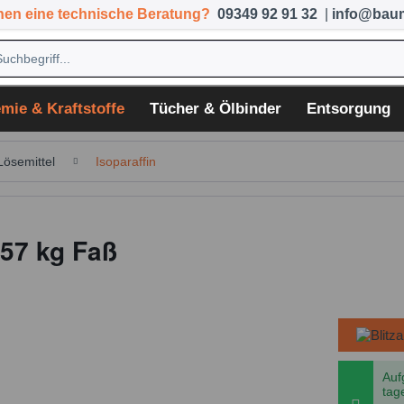
hen eine technische Beratung?
09349 92 91 32
|
info@baum
mie & Kraftstoffe
Tücher & Ölbinder
Entsorgung
Lösemittel
Isoparaffin
157 kg Faß
Auf
tag