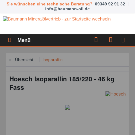
Sie wünschen eine technische Beratung?
09349 92 91 32
|
info@baumann-oil.de
Menü
Übersicht
Isoparaffin
Hoesch Isoparaffin 185/220 - 46 kg
Fass