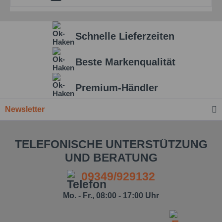
Schnelle Lieferzeiten
Beste Markenqualität
Premium-Händler
Newsletter
TELEFONISCHE UNTERSTÜTZUNG
UND BERATUNG
09349/929132
Ich habe die
Datenschutzbestimmung
zur
Mo. - Fr., 08:00 - 17:00 Uhr
Kenntnis genommen.*
Felder mit * sind Pflichtfelder.