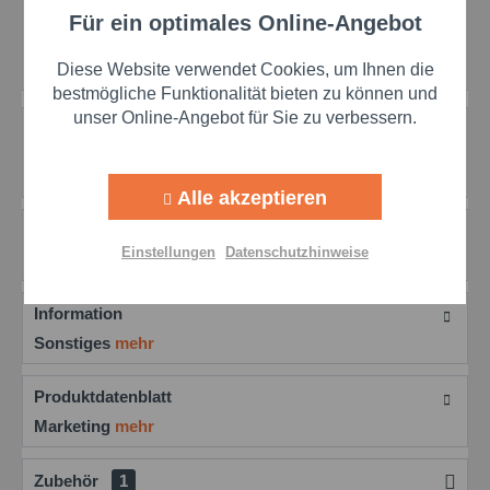
Preis anfragen
Für ein optimales Online-Angebot
Aktiv
Funktionale
Artikel-Nr.:
hoe242815000
Herstellernr.:
242815000
Diese Website verwendet Cookies, um Ihnen die
Aktiv
Marketing
bestmögliche Funktionalität bieten zu können und
unser Online-Angebot für Sie zu verbessern.
Beschreibung
Aktiv
Lösungsmittel für Chemie und Elektronik: Isoparaffin
Tracking
185/220 Isoparaffin 185/220 - Das...
mehr
Alle akzeptieren
Aktiv
Personalisierung
Bewertungen
0
Einstellungen
Datenschutzhinweise
Bewertungen lesen, schreiben und diskutieren...
mehr
Aktiv
Service
Information
Sonstiges
mehr
Einstellungen speichern
Produktdatenblatt
Marketing
mehr
Zubehör
1