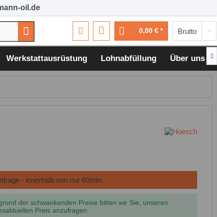
ann-oil.de
0,00 € *

Werkstattausrüstung
Lohnabfüllung
Über uns
grund der schwankenden Preise bitten wir Sie, unseren
esaktuellen Preis anzufragen.