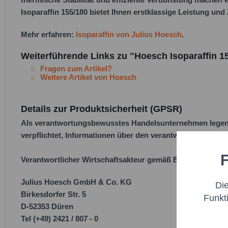
Isoparaffin 155/180 bietet Ihnen erstklassige Leistung und 
Mehr erfahren:
Isoparaffin von Julius Hoesch
.
Weiterführende Links zu "Hoesch Isoparaffin 15
Fragen zum Artikel?
Weitere Artikel von Hoesch
Details zur Produktsicherheit (GPSR)
Als verantwortungsbewusstes Handelsunternehmen legen w
verpflichtet, Informationen über den verantwortlichen Wirt
F
Funktio
Verantwortlicher Wirtschaftsakteur gemäß EU-Verordnung
Julius Hoesch GmbH & Co. KG
Di
Marketi
Birkesdorfer Str. 5
Funkt
D-52353 Düren
Tel (+49) 2421 / 807 - 0
Trackin