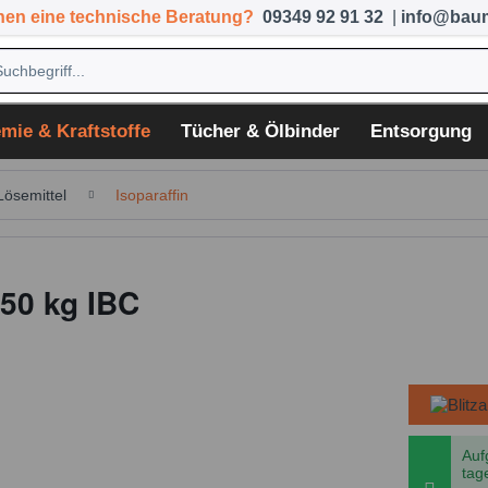
hen eine technische Beratung?
09349 92 91 32
|
info@baum
mie & Kraftstoffe
Tücher & Ölbinder
Entsorgung
Lösemittel
Isoparaffin
750 kg IBC
Auf
tag