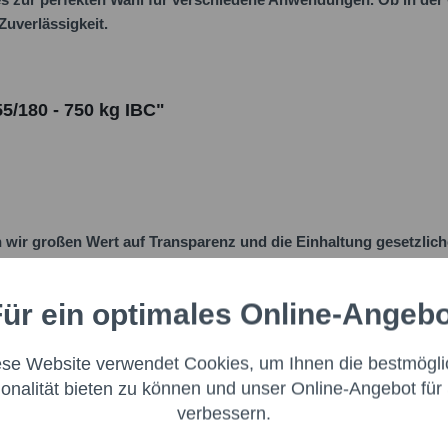
Zuverlässigkeit.
5/180 - 750 kg IBC"
ir großen Wert auf Transparenz und die Einhaltung gesetzlic
schaftsakteur bereitzustellen. Dieser ist für die Einhaltung der
ür ein optimales Online-Angeb
Aktiv
nale
:
ese Website verwendet Cookies, um Ihnen die bestmögli
Aktiv
ng
ionalität bieten zu können und unser Online-Angebot für 
verbessern.
Aktiv
g