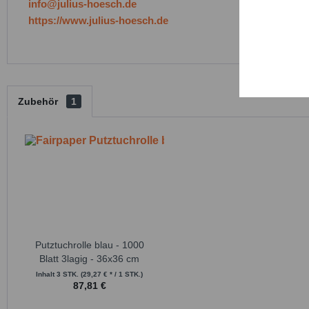
info@julius-hoesch.de
https://www.julius-hoesch.de
Persona
Service
Zubehör
1
Putztuchrolle blau - 1000
Blatt 3lagig - 36x36 cm
Inhalt
3 STK.
(29,27 € * / 1 STK.)
87,81 €