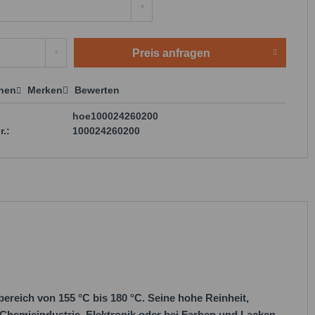
Preis anfragen
chen
Merken
Bewerten
 anfragen
hoe100024260200
r.:
100024260200
bereich von 155 °C bis 180 °C. Seine hohe Reinheit,
Chemieindustrie, Elektronik oder bei Farben und Lacken -