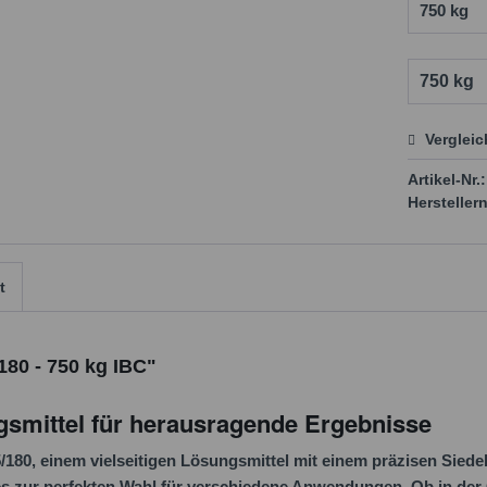
Verglei
Preis
Artikel-Nr.:
Herstellern
t
180 - 750 kg IBC"
ungsmittel für herausragende Ergebnisse
/180, einem vielseitigen Lösungsmittel mit einem präzisen Siede
es zur perfekten Wahl für verschiedene Anwendungen. Ob in der 