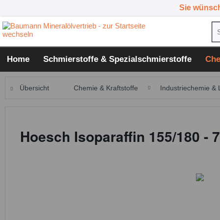
Sie wünsc
Home
Schmierstoffe & Spezialschmierstoffe
Che
Übersicht
Chemie & Kraftstoffe
Industriechemie & 
Hoesch Isoparaffin 155/180 - 