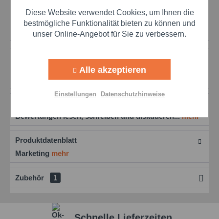
Preis anfragen
Diese Website verwendet Cookies, um Ihnen die
Artikel-Nr.:
hoe102426020003
Aktiv
Marketing
bestmögliche Funktionalität bieten zu können und
Herstellernr.:
102426020003
unser Online-Angebot für Sie zu verbessern.
Aktiv
Tracking
Beschreibung
Alle akzeptieren
Isoparaffin 155/180 - Vielseitiges Lösungsmittel für
herausragende Leistung Isoparaffin...
mehr
Aktiv
Personalisierung
Einstellungen
Datenschutzhinweise
Bewertungen
0
Aktiv
Service
Bewertungen lesen, schreiben und diskutieren...
mehr
Produktdatenblatt
Einstellungen speichern
Marketing
mehr
Zubehör
1
Schnelle Lieferzeiten