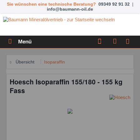
Sie wünschen eine technische Beratung?
09349 92 91 32
|
info@baumann-oil.de
Menü
Übersicht
Isoparaffin
Hoesch Isoparaffin 155/180 - 155 kg
Fass