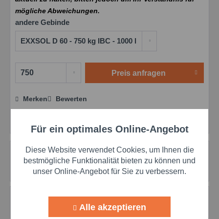
mögliche Abweichungen.
andere Gebinde
Preis anfragen
Merken
Bewerten
Preis anfragen
Artikel-Nr.:
val10012057
Für ein optimales Online-Angebot
Aktiv
Funktionale
Diese Website verwendet Cookies, um Ihnen die
Beschreibung
Aktiv
Marketing
bestmögliche Funktionalität bieten zu können und
Weitere Produktinformationen erhalten Sie über diesen
unser Online-Angebot für Sie zu verbessern.
Mobil Exxsol D 100 mit niedrigem...
mehr
Aktiv
Tracking
Bewertungen
0
Alle akzeptieren
Bewertungen lesen, schreiben und diskutieren...
mehr
Aktiv
Personalisierung