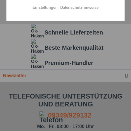
Einstellungen
Datenschutzhinweise
Zubehör
1
Aktiv
Service
Schnelle Lieferzeiten
Einstellungen speichern
Beste Markenqualität
Premium-Händler
Newsletter
TELEFONISCHE UNTERSTÜTZUNG
UND BERATUNG
09349/929132
Mo. - Fr., 08:00 - 17:00 Uhr