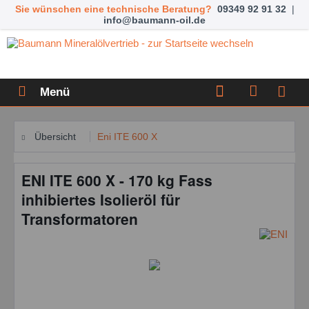
Sie wünschen eine technische Beratung?
09349 92 91 32
|
info@baumann-oil.de
Menü
Übersicht
Eni ITE 600 X
ENI ITE 600 X - 170 kg Fass
inhibiertes Isolieröl für
Transformatoren