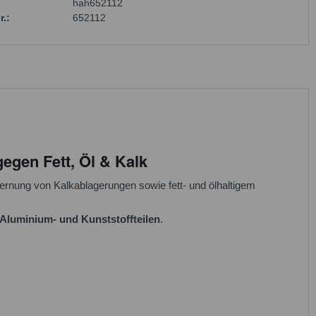
hah652112
r.:
652112
gegen Fett, Öl & Kalk
ntfernung von Kalkablagerungen sowie fett- und ölhaltigem
Aluminium- und Kunststoffteilen
.