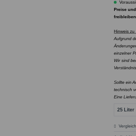
Voraussi
Preise und
freibleibe
Hinweis zu 
Aufgrund de
Änderungen
einzelner 
Wir sind be
Verständni
Sollte ein 
technisch v
Eine Liefer
Vergleic
Preis