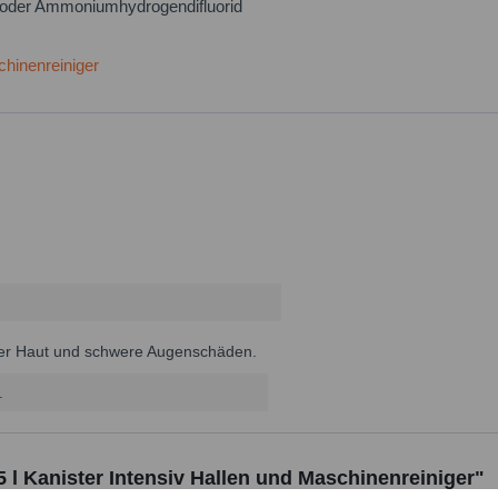
re oder Ammoniumhydrogendifluorid
chinenreiniger
er Haut und schwere Augenschäden.
.
Ich h
Felder mi
5 l Kanister Intensiv Hallen und Maschinenreiniger"
Nachr