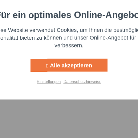
ür ein optimales Online-Angeb
Aktiv
nale
ese Website verwendet Cookies, um Ihnen die bestmögli
Aktiv
ng
oßen Wert auf Transparenz und die Einhaltung gesetzlicher Vorgabe
ionalität bieten zu können und unser Online-Angebot für 
itzustellen. Dieser ist für die Einhaltung der EU-Vorschriften zu uns
verbessern.
Aktiv
g
:
Alle akzeptieren
Aktiv
lisierung
Einstellungen
Datenschutzhinweise
Aktiv
Einstellungen speichern