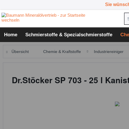
Sie wünsc
Home
Schmierstoffe & Spezialschmierstoffe
Che
Übersicht
Chemie & Kraftstoffe
Industriereiniger
Dr.Stöcker SP 703 - 25 l Kanis