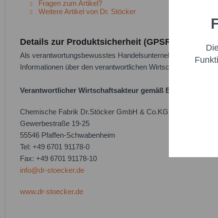
Fragen zum Artikel?
Weitere Artikel von Dr. Stöcker
F
Funktio
Details zur Produktsicherheit (GPSR)
Di
Marketi
Als verantwortungsbewusstes Handelsunternehmen legen wir gr
Funkt
Informationen über den verantwortlichen Wirtschaftsakteur bere
Trackin
Verantwortlicher Wirtschaftsakteur gemäß EU-Verordnung
Persona
Chemische Fabrik Dr.Stöcker GmbH & Co.KG
Gewerbestraße 19-25
55546 Pfaffen-Schwabenheim
Service
Tel: +49 6701 91178-0
Fax: +49 6701 91178-10
info@dr-stoecker.de
www.dr-stoecker.de