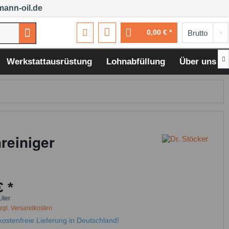
ann-oil.de
0,00 € *

Werkstattausrüstung
Lohnabfüllung
Über uns
reiniger
€ *
Liter
zgl. Versandkosten
ostenfreie Lieferung in Deutschland!