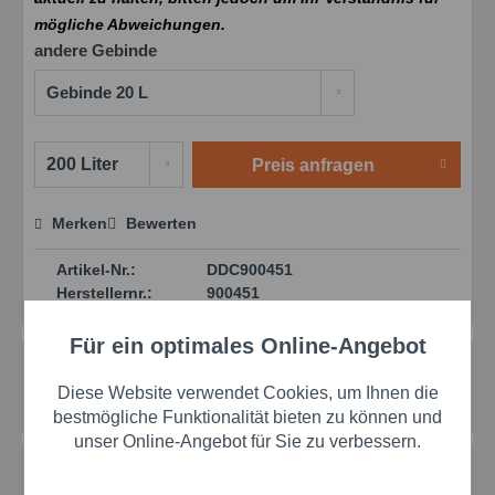
mögliche Abweichungen.
andere Gebinde
Preis anfragen
Merken
Bewerten
Preis anfragen
Artikel-Nr.:
DDC900451
Herstellernr.:
900451
Für ein optimales Online-Angebot
Aktiv
Funktionale
Beschreibung
Diese Website verwendet Cookies, um Ihnen die
Transparenter einkomponentiger Kleb- und Dichtstoff:
Dowsil 732 Vertrauen Sie auf die Qualität...
mehr
Aktiv
Marketing
bestmögliche Funktionalität bieten zu können und
unser Online-Angebot für Sie zu verbessern.
Bewertungen
0
Aktiv
Tracking