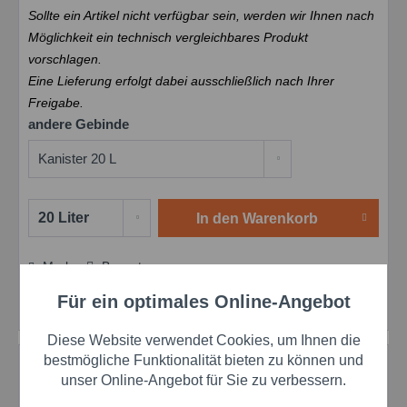
Sollte ein Artikel nicht verfügbar sein, werden wir Ihnen nach
Möglichkeit ein technisch vergleichbares Produkt
vorschlagen.
Eine Lieferung erfolgt dabei ausschließlich nach Ihrer
Freigabe.
andere Gebinde
In den
Warenkorb
Merken
Bewerten
Preis anfragen
Für ein optimales Online-Angebot
Aktiv
Artikel-Nr.:
DDC900838
Funktionale
Diese Website verwendet Cookies, um Ihnen die
Aktiv
Marketing
bestmögliche Funktionalität bieten zu können und
Beschreibung
unser Online-Angebot für Sie zu verbessern.
DOWSIL™ 732 Black 1-K-Silikondichtmasse (schwarz)
DOWSIL™ 732 Black ist ein vielseitiger...
mehr