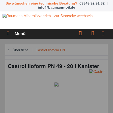
Sie wünschen eine technische Beratung?
09349 92 91 32
|
info@baumann-oil.de
Menü
Übersicht
Castrol Iloform PN
Castrol Iloform PN 49 - 20 l Kanister