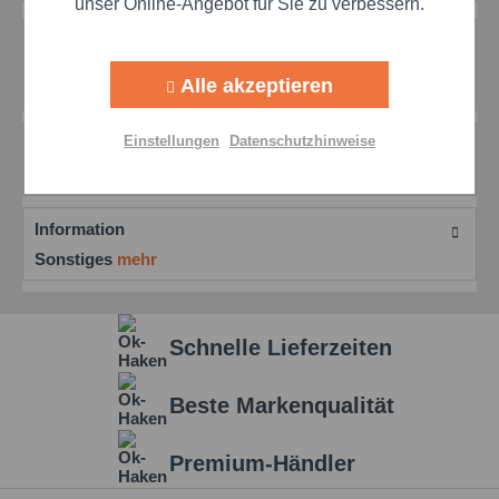
unser Online-Angebot für Sie zu verbessern.
Beschreibung
Aktiv
Tracking
Castrol Iloform PN 49 für präzises Stanzen Das Castrol
Alle akzeptieren
Iloform PN 49 mit seiner überragenden...
mehr
Aktiv
Personalisierung
Einstellungen
Datenschutzhinweise
Bewertungen
0
Bewertungen lesen, schreiben und diskutieren...
mehr
Aktiv
Service
Information
Einstellungen speichern
Sonstiges
mehr
Schnelle Lieferzeiten
Beste Markenqualität
Premium-Händler