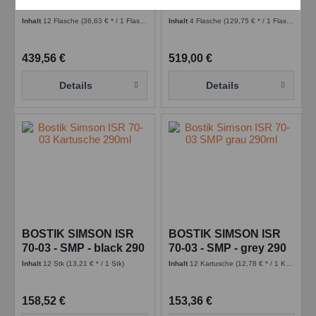
Service
TA-WL MS 50 ml
TA-WL MS 250 ml
Flasche Anaerobic -
Flasche Anaerobic -
Inhalt
12 Flasche
(36,63 € * / 1 Flasche)
Inhalt
4 Flasche
(129,75 € * / 1 Flasche)
Blue
Blue
Einstellungen speichern
kennzeichnungsfrei
kennzeichnungsfrei
439,56 €
519,00 €
Details
Details
BOSTIK SIMSON ISR
BOSTIK SIMSON ISR
70-03 - SMP - black 290
70-03 - SMP - grey 290
ml Kartusche
ml Kartusche
Inhalt
12 Stk
(13,21 € * / 1 Stk)
Inhalt
12 Kartusche
(12,78 € * / 1 Kartusche)
158,52 €
153,36 €