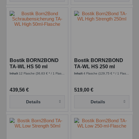
Bostik BORN2BOND
Bostik BORN2BOND
TA-WL HS 50 ml
TA-WL HS 250 ml
Flasche Anaerobic -
Flasche Anaerobic -
Inhalt
12 Flasche
(36,63 € * / 1 Flasche)
Inhalt
4 Flasche
(129,75 € * / 1 Flasche)
Green
Green
kennzeichnungsfrei
kennzeichnungsfrei
439,56 €
519,00 €
Details
Details