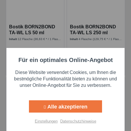
Bostik BORN2BOND
Bostik BORN2BOND
TA-WL LS 50 ml
TA-WL LS 250 ml
Flasche Anaerobic -
Flasche Anaerobic -
Inhalt
12 Flasche
(36,63 € * / 1 Flasche)
Inhalt
4 Flasche
(129,75 € * / 1 Flasche)
Purple
Purple
kennzeichnungsfrei
kennzeichnungsfrei
439,56 €
519,00 €
Für ein optimales Online-Angebot
Aktiv
Funktionale
Details
Details
Diese Website verwendet Cookies, um Ihnen die
Aktiv
Marketing
bestmögliche Funktionalität bieten zu können und
unser Online-Angebot für Sie zu verbessern.
Aktiv
Tracking
Alle akzeptieren
Aktiv
Personalisierung
Einstellungen
Datenschutzhinweise
Bostik BORN2BOND
Bostik BORN2BOND
Aktiv