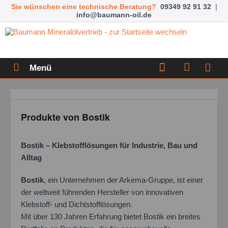
Sie wünschen eine technische Beratung?
09349 92 91 32
|
info@baumann-oil.de
Menü
Produkte von Bostik
Bostik – Klebstofflösungen für Industrie, Bau und
Alltag
Bostik
, ein Unternehmen der Arkema-Gruppe, ist einer
der weltweit führenden Hersteller von innovativen
Klebstoff- und Dichtstofflösungen.
Mit über 130 Jahren Erfahrung bietet Bostik ein breites