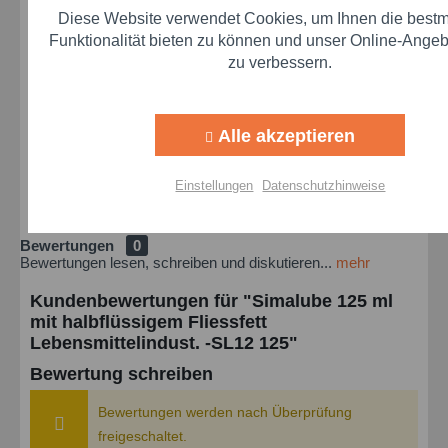
Verordnung:
Diese Website verwendet Cookies, um Ihnen die best
Funktionalität bieten zu können und unser Online-Angebo
simatec GmbH
zu verbessern.
Christinstraße 16
75177 Pforzheim
Tel. +49 (0)7231 13982 00
Alle akzeptieren
willkommen@simatec.com
Einstellungen
Datenschutzhinweise
Simatec Kontaktformular
Bewertungen
0
Bewertungen lesen, schreiben und diskutieren...
mehr
Kundenbewertungen für "Simalube 125 ml
mit halbflüssigem Fliessfett
Lebensmittelindust. -SL12 125"
Bewertung schreiben
Bewertungen werden nach Überprüfung
freigeschaltet.