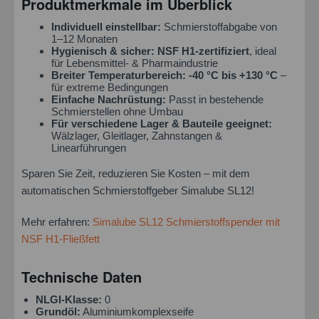
Produktmerkmale im Überblick
Individuell einstellbar:
Schmierstoffabgabe von
1–12 Monaten
Hygienisch & sicher:
NSF H1-zertifiziert
, ideal
für Lebensmittel- & Pharmaindustrie
Breiter Temperaturbereich:
-40 °C bis +130 °C
–
für extreme Bedingungen
Einfache Nachrüstung:
Passt in bestehende
Schmierstellen ohne Umbau
Für verschiedene Lager & Bauteile geeignet:
Wälzlager, Gleitlager, Zahnstangen &
Linearführungen
Sparen Sie Zeit, reduzieren Sie Kosten – mit dem
automatischen Schmierstoffgeber Simalube SL12!
Mehr erfahren:
Simalube SL12 Schmierstoffspender mit
Ich habe die
Datenschutzbestimmung
zur Kenntnis
NSF H1-Fließfett
genommen.*
Felder mit * sind Pflichtfelder.
Technische Daten
Nachricht senden
NLGI-Klasse:
0
Grundöl:
Aluminiumkomplexseife