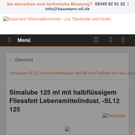
Sie wünschen eine technische Beratung?
09349 92 91 32
|
info@baumann-oil.de
Menü
Übersicht
Simalube SL12 Schmierstoffgeber befüllt mit Fließfett für die Lebe
Simalube 125 ml mit halbflüssigem
Fliessfett Lebensmittelindust. -SL12
125