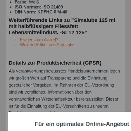
Farbe:
Weiß
ISO Normen:
ISO 21469
DIN Norm:
KPFHC 0 M-40
Weiterführende Links zu "Simalube 125 ml
mit halbflüssigem Fliessfett
Lebensmittelindust. -SL12 125"
Fragen zum Artikel?
Weitere Artikel von Simalube
Details zur Produktsicherheit (GPSR)
Als verantwortungsbewusstes Handelsunternehmen legen
wir großen Wert auf Transparenz und die Einhaltung
gesetzlicher Vorgaben. Im Rahmen der EU-Verordnung
sind wir verpflichtet, Informationen über den
verantwortlichen Wirtschaftsakteur bereitzustellen. Dieser
ist für die Einhaltung der EU-Vorschriften zu unseren
Produkten verantwortlich.
Für ein optimales Online-Angebot
Verantwortlicher Wirtschaftsakteur gemäß EU-