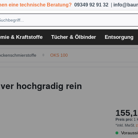
hen eine technische Beratung?
09349 92 91 32
|
info@baum
mie & Kraftstoffe
Tücher & Ölbinder
Entsorgung
ockenschmierstoffe
OKS 100
ver hochgradig rein
155,1
Preis pro:
1 
*inkl. MwSt.
z
Voraussi