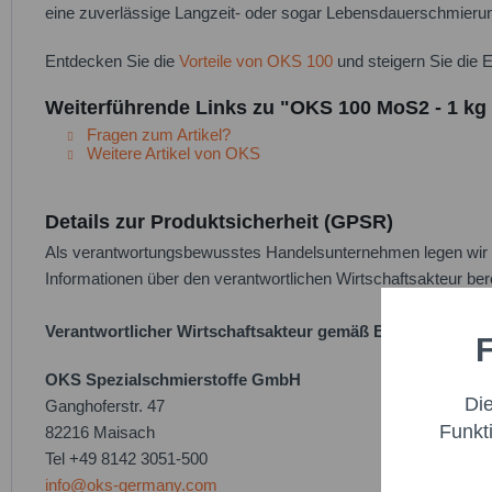
eine zuverlässige Langzeit- oder sogar Lebensdauerschmieru
Entdecken Sie die
Vorteile von OKS 100
und steigern Sie die E
Weiterführende Links zu "OKS 100 MoS2 - 1 kg
Fragen zum Artikel?
Weitere Artikel von OKS
Details zur Produktsicherheit (GPSR)
Als verantwortungsbewusstes Handelsunternehmen legen wir gr
Informationen über den verantwortlichen Wirtschaftsakteur bere
Verantwortlicher Wirtschaftsakteur gemäß EU-Verordnung
F
Funktio
OKS Spezialschmierstoffe GmbH
Di
Ganghoferstr. 47
Marketi
Funkt
82216 Maisach
Tel +49 8142 3051-500
Trackin
info@oks-germany.com