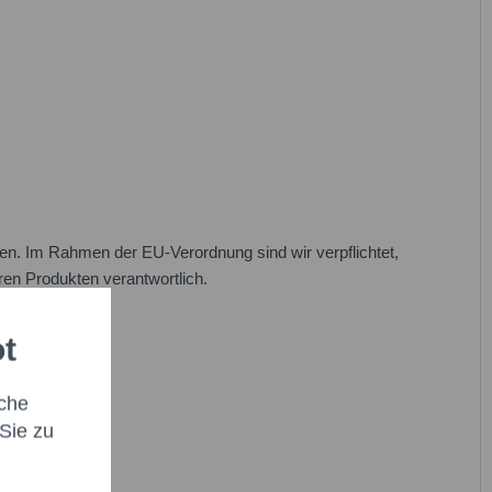
n. Im Rahmen der EU-Verordnung sind wir verpflichtet,
eren Produkten verantwortlich.
ot
che
Sie zu
abe die
Datenschutzbestimmung
zur Kenntnis genommen.*