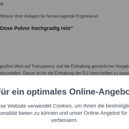
ng.
ffizienz Ihrer Anlagen für herausragende Ergebnisse!
 Dose Pulver hochgradig rein"
oßen Wert auf Transparenz und die Einhaltung gesetzlicher Vorgabe
itzustellen. Dieser ist für die Einhaltung der EU-Vorschriften zu uns
:
ür ein optimales Online-Angeb
Aktiv
nale
ese Website verwendet Cookies, um Ihnen die bestmögli
Aktiv
ng
ionalität bieten zu können und unser Online-Angebot für 
verbessern.
Ich h
Aktiv
g