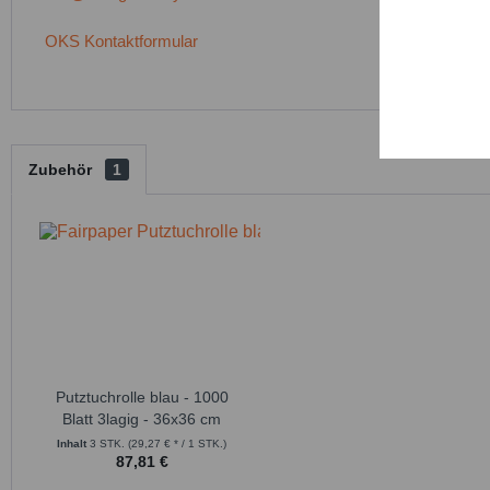
OKS Kontaktformular
Persona
Service
Zubehör
1
Putztuchrolle blau - 1000
Blatt 3lagig - 36x36 cm
Inhalt
3 STK.
(29,27 € * / 1 STK.)
87,81 €