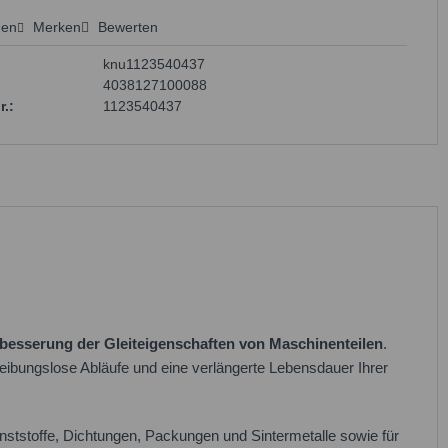
hen
Merken
Bewerten
 anfragen
knu1123540437
4038127100088
r.:
1123540437
besserung der Gleiteigenschaften von Maschinenteilen
.
eibungslose Abläufe und eine verlängerte Lebensdauer Ihrer
tstoffe, Dichtungen, Packungen und Sintermetalle sowie für