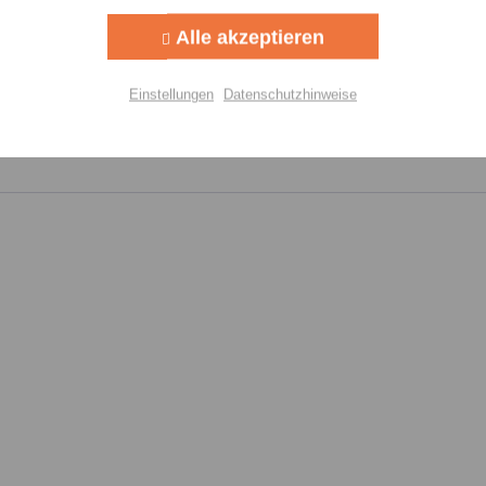
Felder mi
Alle akzeptieren
Nachr
Aktiv
lisierung
Einstellungen
Datenschutzhinweise
Aktiv
Einstellungen speichern