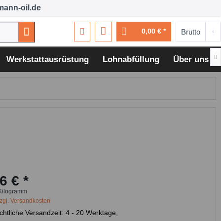
ann-oil.de
0,00 € *

Werkstattausrüstung
Lohnabfüllung
Über uns
6 € *
Kilogramm
zgl. Versandkosten
chtliche Versandzeit: 4 - 20 Werktage,