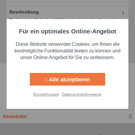
Beschreibung
Professionelle Lohnabfüllung technischer Aerosole,
Farben & Lacke Von technischen Aerosolen...
mehr
Für ein optimales Online-Angebot
Aktiv
Funktionale
Bewertungen
0
Diese Website verwendet Cookies, um Ihnen die
Bewertungen lesen, schreiben und diskutieren...
mehr
Aktiv
Marketing
bestmögliche Funktionalität bieten zu können und
unser Online-Angebot für Sie zu verbessern.
Aktiv
Tracking
Schnelle Lieferzeiten
Alle akzeptieren
Aktiv
Personalisierung
Beste Markenqualität
Einstellungen
Datenschutzhinweise
Premium-Händler
Aktiv
Service
Newsletter
Einstellungen speichern