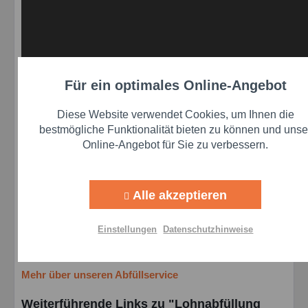
Für ein optimales Online-Angebot
Aktiv
Funktionale
Diese Website verwendet Cookies, um Ihnen die
Aktiv
Marketing
bestmögliche Funktionalität bieten zu können und unse
Online-Angebot für Sie zu verbessern.
Aktiv
Tracking
Alle akzeptieren
Aktiv
Personalisierung
Einstellungen
Datenschutzhinweise
Aktiv
Service
Mehr über unseren Abfüllservice
Einstellungen speichern
Weiterführende Links zu "Lohnabfüllung