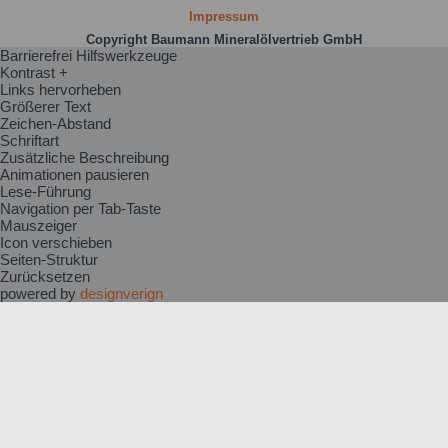
Impressum
Copyright Baumann Mineralölvertrieb GmbH
Barrierefrei Hilfswerkzeuge
Kontrast +
Links hervorheben
Größerer Text
Zeichen-Abstand
Schriftart
Zusätzliche Beschreibung
Animationen pausieren
Lese-Führung
Navigation per Tab-Taste
Mauszeiger
Icon verschieben
Seiten-Struktur
Zurücksetzen
powered by
designverign