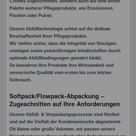
Cremes zugeschnitten, sondern auch auf eine breite
Palette weiterer Pflegeprodukte, wie Emulsionen,
Flocken oder Pulver.
Unsere Abfülltechnologie achtet auf die delikate
Beschaffenheit Ihrer Pflegeprodukte.
Wir stellen sicher, dass die Integrität von flüssigen,
cremigen sowie pulverförmigen Inhaltsstoffen durch
optimale Abfüllbedingungen gewahrt bleibt.
So bewahren Ihre Produkte ihre Wirksamkeit und
sensorische Qualität vom ersten bis zum letzten
Gebrauch.
Softpack/Flowpack-Abpackung –
Ich habe die
Datenschutzbestimmung
zur
Zugeschnitten auf Ihre Anforderungen
Kenntnis genommen.*
Unsere Abfüll- & Verpackungsprozesse sind flexibel
Felder mit * sind Pflichtfelder.
und auf die Vielfalt der Kundenwünsche abgestimmt.
Nachricht senden
Ob kleine oder große Volumen, wir passen unsere