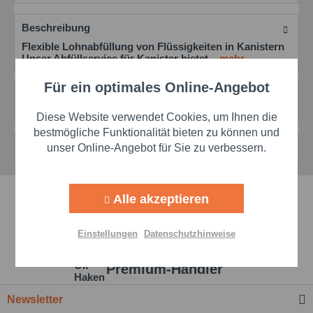
Beschreibung
Flexible Lohnabfüllung von Flüssigkeiten in Kanistern
Unser Abfüllservice für Kanister bietet...
mehr
Für ein optimales Online-Angebot
Aktiv
Funktionale
Bewertungen
0
Bewertungen lesen, schreiben und diskutieren...
mehr
Diese Website verwendet Cookies, um Ihnen die
Aktiv
Marketing
bestmögliche Funktionalität bieten zu können und
Kunden haben sich ebenfalls angesehen
unser Online-Angebot für Sie zu verbessern.
Aktiv
Tracking
Schnelle Lieferzeiten
Alle akzeptieren
Aktiv
Personalisierung
Beste Markenqualität
Einstellungen
Datenschutzhinweise
Aktiv
Service
Premium-Händler
Newsletter
Einstellungen speichern