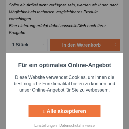
Sollte ein Artikel nicht verfügbar sein, werden wir Ihnen nach
Möglichkeit ein technisch vergleichbares Produkt
vorschlagen.
Eine Lieferung erfolgt dabei ausschließlich nach Ihrer
Freigabe.
In den
Warenkorb
Merken
Bewerten
Preis anfragen
Für ein optimales Online-Angebot
Aktiv
Funktionale
Artikel-Nr.:
pro100322
Diese Website verwendet Cookies, um Ihnen die
Aktiv
Marketing
bestmögliche Funktionalität bieten zu können und
unser Online-Angebot für Sie zu verbessern.
Beschreibung
Hochsaugfähiges Ölbindekissen – wasserabweisend &
Aktiv
Tracking
leicht Das selektive Ölbindekissen Ø 20 cm x...
mehr
Alle akzeptieren
Bewertungen
0
Aktiv
Personalisierung
Bewertungen lesen, schreiben und diskutieren...
mehr
Einstellungen
Datenschutzhinweise