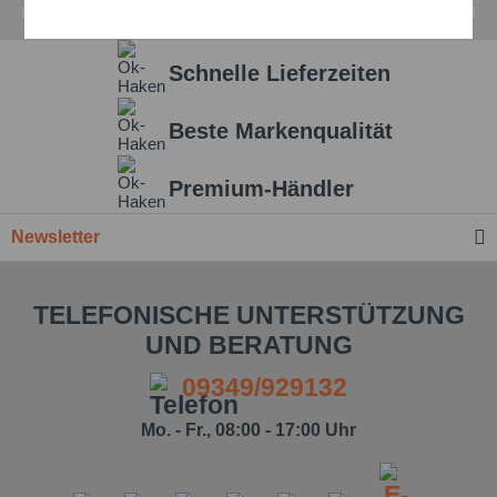
Aktiv
Service
Schnelle Lieferzeiten
Einstellungen speichern
Beste Markenqualität
Premium-Händler
Newsletter
TELEFONISCHE UNTERSTÜTZUNG
UND BERATUNG
09349/929132
Mo. - Fr., 08:00 - 17:00 Uhr