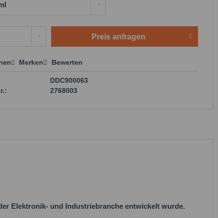
Preis anfragen
chen
Merken
Bewerten
 anfragen
DDC900063
r.:
2768003
r Elektronik- und Industriebranche entwickelt wurde.