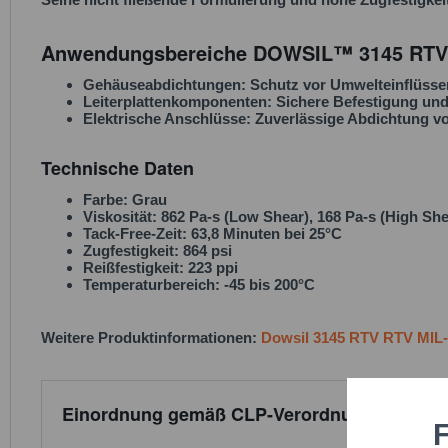
Anwendungsbereiche DOWSIL™ 3145 RTV 
Gehäuseabdichtungen
: Schutz vor Umwelteinflüsse
Leiterplattenkomponenten
: Sichere Befestigung un
Elektrische Anschlüsse
: Zuverlässige Abdichtung vo
Technische Daten
Farbe
: Grau
Viskosität
: 862 Pa-s (Low Shear), 168 Pa-s (High She
Tack-Free-Zeit
: 63,8 Minuten bei 25°C
Zugfestigkeit
: 864 psi
Reißfestigkeit
: 223 ppi
Temperaturbereich
: -45 bis 200°C
Weitere Produktinformationen:
Dowsil 3145 RTV RTV MIL
Einordnung gemäß CLP-Verordnung:
F
Funktio