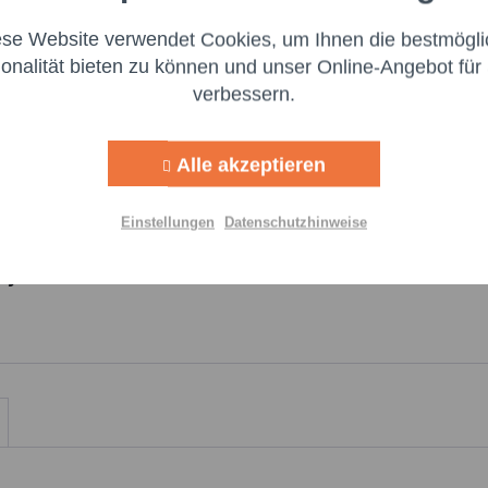
ese Website verwendet Cookies, um Ihnen die bestmögli
Aktiv
ng
ionalität bieten zu können und unser Online-Angebot für 
t langfristiger Wirkung.
Ich 
verbessern.
genomm
Aktiv
g
Felder m
MIL-A-46146
Alle akzeptieren
Aktiv
lisierung
Nachr
Einstellungen
Datenschutzhinweise
Aktiv
öhen
ey - 90 ml Tube"
Einstellungen speichern