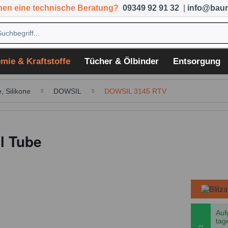
hen eine technische Beratung?
09349 92 91 32
|
info@baum
mie & Kraftstoffe
Tücher & Ölbinder
Entsorgung
, Silikone
DOWSIL
DOWSIL 3145 RTV
l Tube
Auf
tag