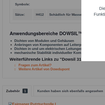
Symbole:
Di
Marketi
Funkt
Sätze:
H412
Schädlich für Wasserorganismen, mi
Trackin
Anwendungsbereiche DOWSIL™ 3145 RTV 
Persona
Dichten von Modulen und Gehäusen
Anbringen von Komponenten auf Leiterplatten
Dichten in und um elektrischen Leitungen
mechanische Stabilität individueller Komponenten erh
Service
Weiterführende Links zu "Dowsil 3145 RTV - Gr
Fragen zum Artikel?
Weitere Artikel von Dowdupont
Zubehör
1
Kunden haben sich ebenfalls angesehen