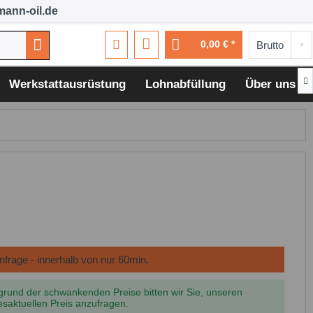
ann-oil.de
0,00 € *

Werkstattausrüstung
Lohnabfüllung
Über uns
grund der schwankenden Preise bitten wir Sie, unseren
esaktuellen Preis anzufragen.