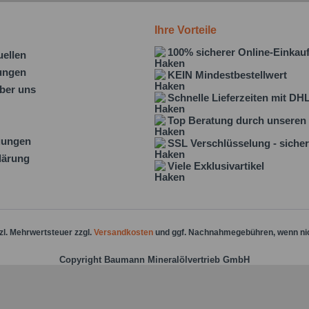
Ihre Vorteile
100% sicherer Online-Einkau
uellen
lungen
KEIN Mindestbestellwert
ber uns
Schnelle Lieferzeiten mit DH
Top Beratung durch unseren 
gungen
SSL Verschlüsselung - sicher
lärung
Viele Exklusivartikel
tzl. Mehrwertsteuer zzgl.
Versandkosten
und ggf. Nachnahmegebühren, wenn ni
Copyright Baumann Mineralölvertrieb GmbH