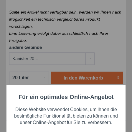
Sollte ein Artikel nicht verfügbar sein, werden wir Ihnen nach
Möglichkeit ein technisch vergleichbares Produkt
vorschlagen.
Eine Lieferung erfolgt dabei ausschließlich nach Ihrer
Freigabe.
andere Gebinde
In den
Warenkorb
Merken
Bewerten
Für ein optimales Online-Angebot
Preis anfragen
Aktiv
Funktionale
Artikel-Nr.:
die155B55
Diese Website verwendet Cookies, um Ihnen die
Herstellernr.:
155B55
Aktiv
Marketing
bestmögliche Funktionalität bieten zu können und
unser Online-Angebot für Sie zu verbessern.
Beschreibung