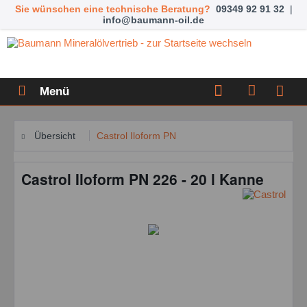
Sie wünschen eine technische Beratung?
09349 92 91 32
|
info@baumann-oil.de
Menü
Übersicht
Castrol Iloform PN
Castrol Iloform PN 226 - 20 l Kanne